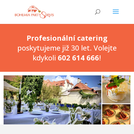
Profesionální catering
poskytujeme již 30 let. Volejte
kdykoli
602 614 666
!