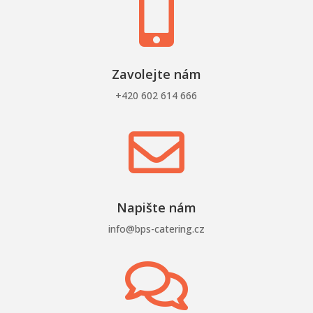

Zavolejte nám
+420 602 614 666

Napište nám
info@bps-catering.cz
