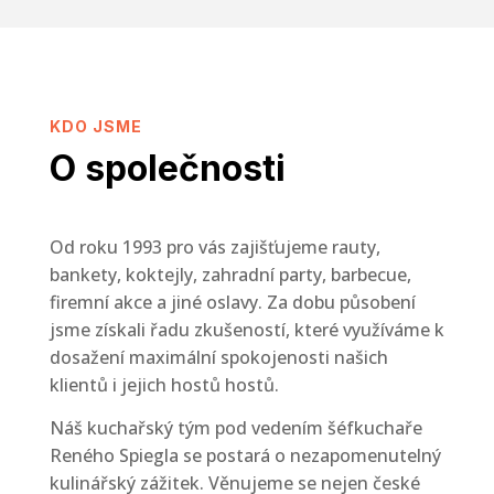
ální, 
to, že
c 
navíc,
chutné
ku do 
budu 
KDO JSME
íště. 
ní 
O společnosti
Od roku 1993 pro vás zajišťujeme rauty,
bankety, koktejly, zahradní party, barbecue,
firemní akce a jiné oslavy. Za dobu působení
jsme získali řadu zkušeností, které využíváme k
dosažení maximální spokojenosti našich
klientů i jejich hostů hostů.
Náš kuchařský tým pod vedením šéfkuchaře
Reného Spiegla se postará o nezapomenutelný
kulinářský zážitek. Věnujeme se nejen české